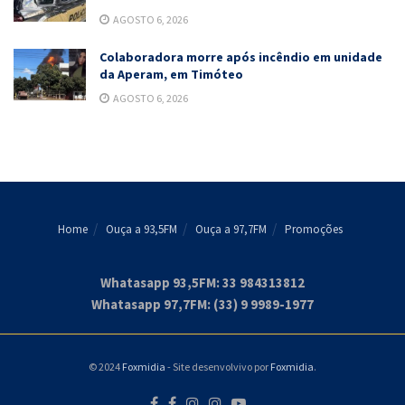
AGOSTO 6, 2026
Colaboradora morre após incêndio em unidade
da Aperam, em Timóteo
AGOSTO 6, 2026
Home
Ouça a 93,5FM
Ouça a 97,7FM
Promoções
Whatasapp 93,5FM: 33 984313812
Whatasapp 97,7FM: (33) 9 9989-1977
© 2024
Foxmidia
- Site desenvolvivo por
Foxmidia
.