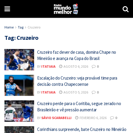
Home
Tag
Cruzeiro
Tag:
Cruzeiro
Cruzeiro faz dever de casa, domina Chape no
Mineirão e avança na Copa do Brasil
BY
ITATIAIA
AGOSTO 6, 2026
0
Escalação do Cruzeiro: veja provável time para
decisão contra Chapecoense
BY
ITATIAIA
AGOSTO 5, 2026
0
Cruzeiro perde para o Coritiba, segue zerado no
Brasileirão e vê pressão aumentar
BY
SÁVIO SCARABELLI
FEVEREIRO 6, 2026
0
Corinthians surpreende, bate Cruzeiro no Mineirão