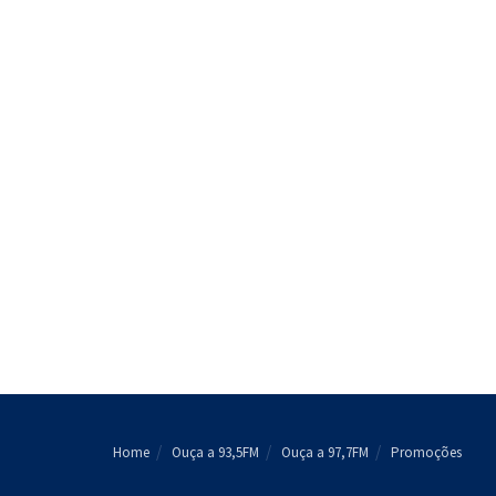
Home
Ouça a 93,5FM
Ouça a 97,7FM
Promoções