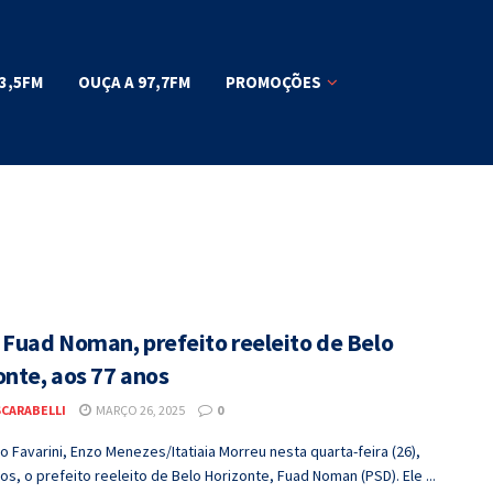
3,5FM
OUÇA A 97,7FM
PROMOÇÕES
 Fuad Noman, prefeito reeleito de Belo
onte, aos 77 anos
SCARABELLI
MARÇO 26, 2025
0
 Favarini, Enzo Menezes/Itatiaia Morreu nesta quarta-feira (26),
os, o prefeito reeleito de Belo Horizonte, Fuad Noman (PSD). Ele ...