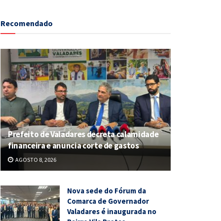
Recomendado
Prefeito de Valadares decreta calamidade
financeira e anuncia corte de gastos
AGOSTO 8, 2026
Nova sede do Fórum da
Comarca de Governador
Valadares é inaugurada no