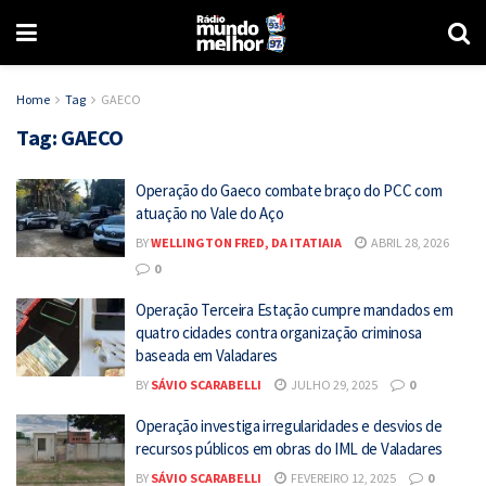
Home
Tag
GAECO
Tag:
GAECO
Operação do Gaeco combate braço do PCC com
atuação no Vale do Aço
BY
WELLINGTON FRED, DA ITATIAIA
ABRIL 28, 2026
0
Operação Terceira Estação cumpre mandados em
quatro cidades contra organização criminosa
baseada em Valadares
BY
SÁVIO SCARABELLI
JULHO 29, 2025
0
Operação investiga irregularidades e desvios de
recursos públicos em obras do IML de Valadares
BY
SÁVIO SCARABELLI
FEVEREIRO 12, 2025
0