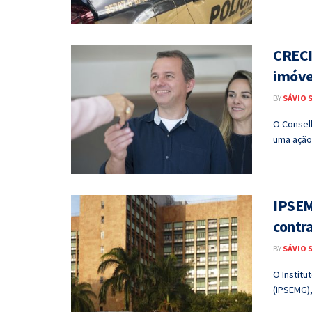
CRECI
imóve
BY
SÁVIO 
O Consel
uma ação 
IPSEM
contr
BY
SÁVIO 
O Institu
(IPSEMG),