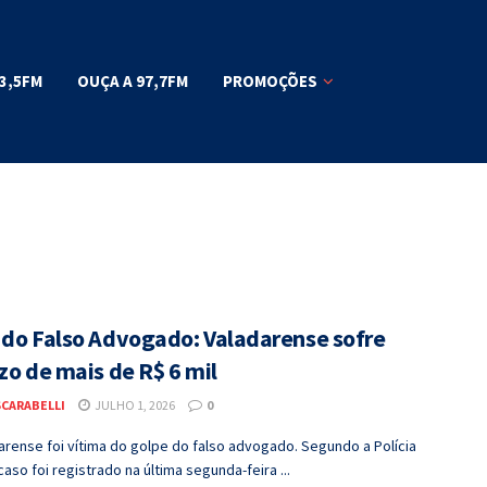
3,5FM
OUÇA A 97,7FM
PROMOÇÕES
 do Falso Advogado: Valadarense sofre
zo de mais de R$ 6 mil
SCARABELLI
JULHO 1, 2026
0
rense foi vítima do golpe do falso advogado. Segundo a Polícia
 caso foi registrado na última segunda-feira ...