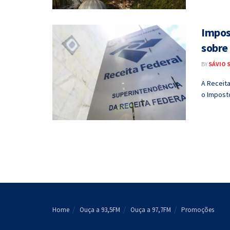
Impos
sobre 
BY
SÁVIO 
A Receita
o Imposto
Home
Ouça a 93,5FM
Ouça a 97,7FM
Promoções