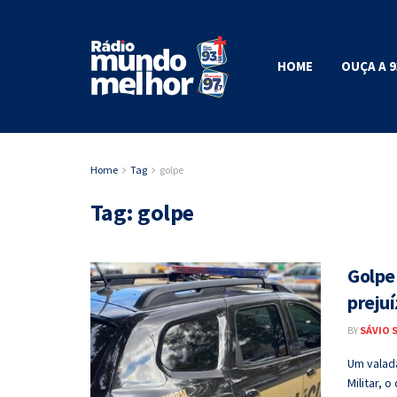
HOME
OUÇA A 9
Home
Tag
golpe
Tag:
golpe
Golpe
prejuí
BY
SÁVIO 
Um valada
Militar, o