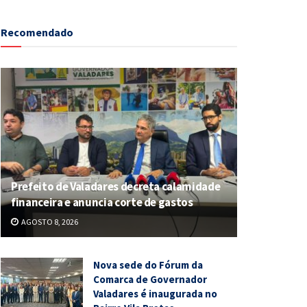
Recomendado
Prefeito de Valadares decreta calamidade
financeira e anuncia corte de gastos
AGOSTO 8, 2026
Nova sede do Fórum da
Comarca de Governador
Valadares é inaugurada no