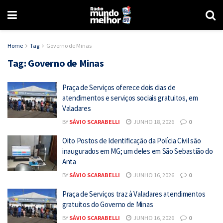
Home
Tag
Governo de Minas
Tag:
Governo de Minas
Praça de Serviços oferece dois dias de
atendimentos e serviços sociais gratuitos, em
Valadares
BY
SÁVIO SCARABELLI
JUNHO 18, 2026
0
Oito Postos de Identificação da Polícia Civil são
inaugurados em MG; um deles em São Sebastião do
Anta
BY
SÁVIO SCARABELLI
JUNHO 16, 2026
0
Praça de Serviços traz à Valadares atendimentos
gratuitos do Governo de Minas
BY
SÁVIO SCARABELLI
JUNHO 16, 2026
0