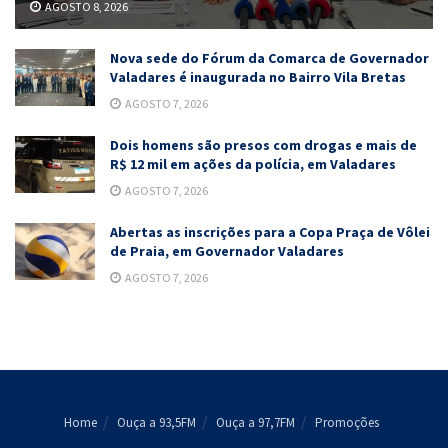
AGOSTO 8, 2026
Nova sede do Fórum da Comarca de Governador
Valadares é inaugurada no Bairro Vila Bretas
AGOSTO 7, 2026
Dois homens são presos com drogas e mais de
R$ 12 mil em ações da polícia, em Valadares
AGOSTO 7, 2026
Abertas as inscrições para a Copa Praça de Vôlei
de Praia, em Governador Valadares
AGOSTO 7, 2026
Home
Ouça a 93,5FM
Ouça a 97,7FM
Promoções