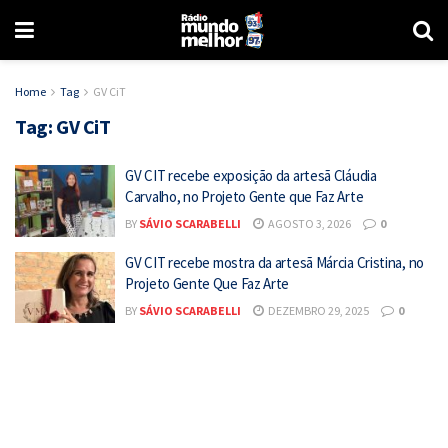
Home
Tag
GV CiT
Tag:
GV CiT
GV CIT recebe exposição da artesã Cláudia
Carvalho, no Projeto Gente que Faz Arte
BY
SÁVIO SCARABELLI
AGOSTO 3, 2026
0
GV CIT recebe mostra da artesã Márcia Cristina, no
Projeto Gente Que Faz Arte
BY
SÁVIO SCARABELLI
DEZEMBRO 29, 2025
0