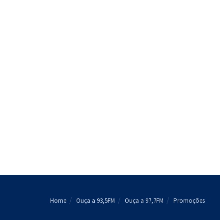
Home
Ouça a 93,5FM
Ouça a 97,7FM
Promoções