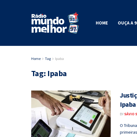
HOME
OUÇA A 9
Home
Tag
Ipaba
Tag:
Ipaba
Justiç
Ipaba
BY
SÁVIO 
O Tribuna
primeiras