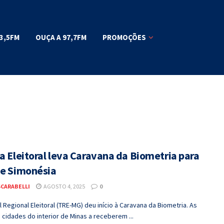
3,5FM
OUÇA A 97,7FM
PROMOÇÕES
a Eleitoral leva Caravana da Biometria para
 e Simonésia
SCARABELLI
AGOSTO 4, 2025
0
l Regional Eleitoral (TRE-MG) deu início à Caravana da Biometria. As
 cidades do interior de Minas a receberem ...