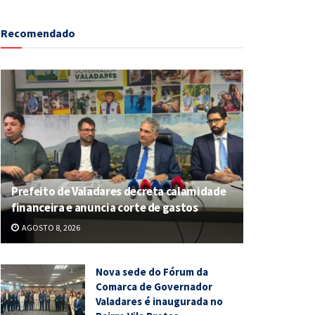
Recomendado
Prefeito de Valadares decreta calamidade
financeira e anuncia corte de gastos
AGOSTO 8, 2026
Nova sede do Fórum da
Comarca de Governador
Valadares é inaugurada no