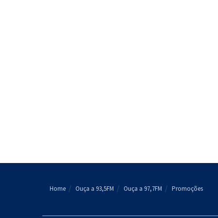
Home
Ouça a 93,5FM
Ouça a 97,7FM
Promoções