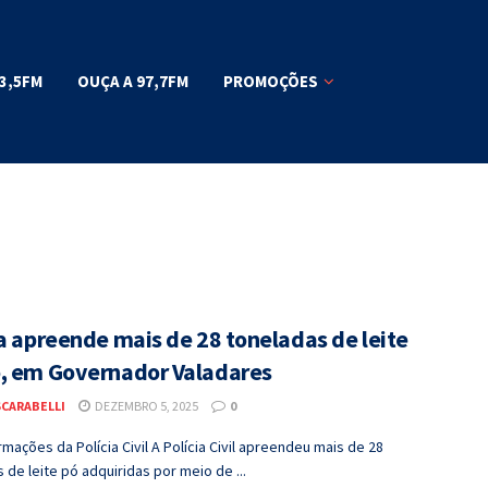
3,5FM
OUÇA A 97,7FM
PROMOÇÕES
ia apreende mais de 28 toneladas de leite
, em Governador Valadares
SCARABELLI
DEZEMBRO 5, 2025
0
mações da Polícia Civil A Polícia Civil apreendeu mais de 28
 de leite pó adquiridas por meio de ...