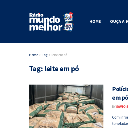
HOME
OUÇA A 9
Home
Tag
leite em pó
Tag:
leite em pó
Políc
em pó
BY
SÁVIO 
Com infor
toneladas