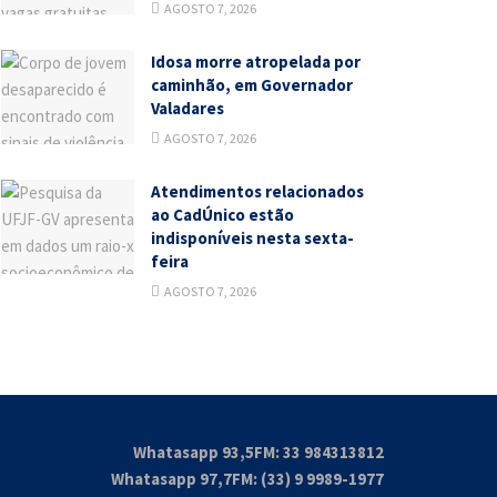
AGOSTO 7, 2026
Idosa morre atropelada por
caminhão, em Governador
Valadares
AGOSTO 7, 2026
Atendimentos relacionados
ao CadÚnico estão
indisponíveis nesta sexta-
feira
AGOSTO 7, 2026
Whatasapp 93,5FM: 33 984313812
Whatasapp 97,7FM: (33) 9 9989-1977