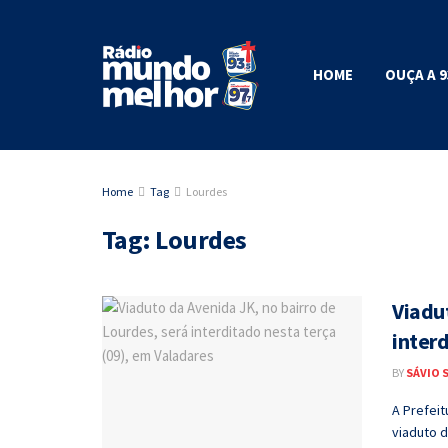
HOME
OUÇA A 9
Home
Tag
Lourdes
Tag:
Lourdes
Viadut
interd
BY
SÁVIO 
A Prefeit
viaduto d