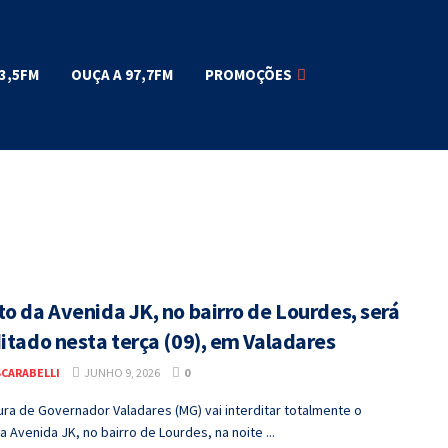
3,5FM
OUÇA A 97,7FM
PROMOÇÕES
o da Avenida JK, no bairro de Lourdes, será
itado nesta terça (09), em Valadares
SCARABELLI
JUNHO 9, 2026
0
ura de Governador Valadares (MG) vai interditar totalmente o
a Avenida JK, no bairro de Lourdes, na noite ...