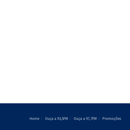
Home
Ouça a 93,5FM
Ouça a 97,7FM
Promoções