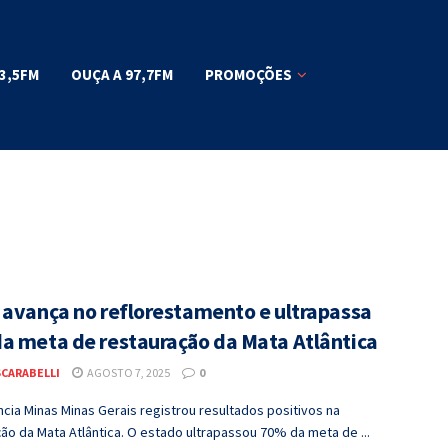
3,5FM
OUÇA A 97,7FM
PROMOÇÕES
 avança no reflorestamento e ultrapassa
a meta de restauração da Mata Atlântica
SCARABELLI
AGOSTO 7, 2025
0
ia Minas Minas Gerais registrou resultados positivos na
ão da Mata Atlântica. O estado ultrapassou 70% da meta de ...