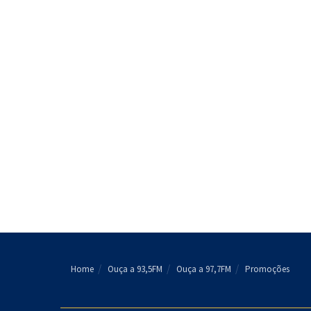
Home
Ouça a 93,5FM
Ouça a 97,7FM
Promoções