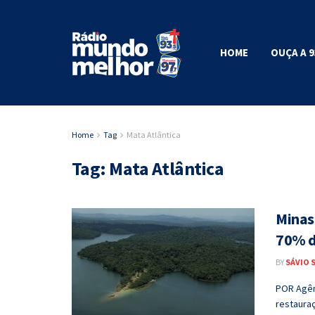
HOME
OUÇA A 9
Home
Tag
Mata Atlântica
Tag:
Mata Atlântica
Minas
70% d
BY
SÁVIO 
POR Agênc
restauraç