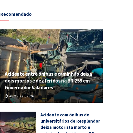
Recomendado
Acidente entre ônibus e caminhão deixa
dois mortos e dez feridos na BR-259 em
Governador Valadares
AGOSTO 6, 2026
Acidente com ônibus de
universitários de Resplendor
deixa motorista morto e