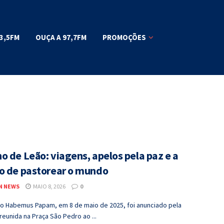
3,5FM
OUÇA A 97,7FM
PROMOÇÕES
o de Leão: viagens, apelos pela paz e a
o de pastorear o mundo
N NEWS
MAIO 8, 2026
0
ro Habemus Papam, em 8 de maio de 2025, foi anunciado pela
reunida na Praça São Pedro ao ...