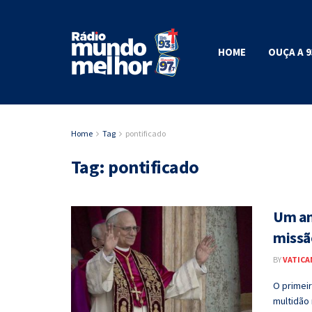
HOME
OUÇA A 9
Home
Tag
pontificado
Tag:
pontificado
Um an
missã
BY
VATICA
O primei
multidão 