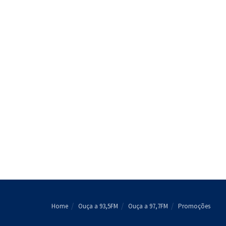
Home
Ouça a 93,5FM
Ouça a 97,7FM
Promoções