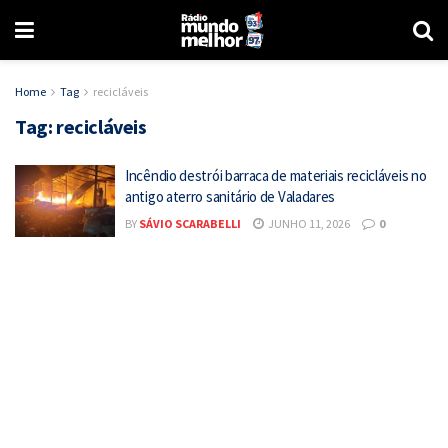
Home
Tag
recicláveis
Tag:
recicláveis
Incêndio destrói barraca de materiais recicláveis no
antigo aterro sanitário de Valadares
BY
SÁVIO SCARABELLI
JUNHO 11, 2026
0