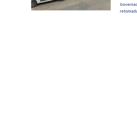
Governad
retomadas