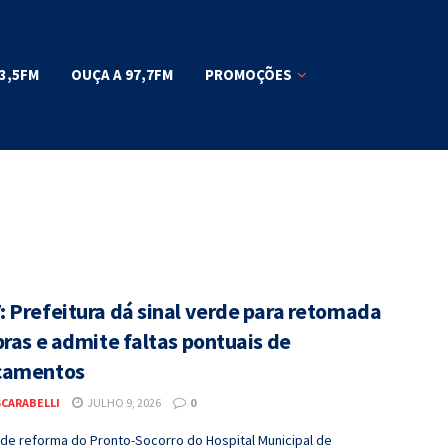
3,5FM
OUÇA A 97,7FM
PROMOÇÕES
 Prefeitura dá sinal verde para retomada
bras e admite faltas pontuais de
camentos
SCARABELLI
JULHO 9, 2026
0
 de reforma do Pronto-Socorro do Hospital Municipal de