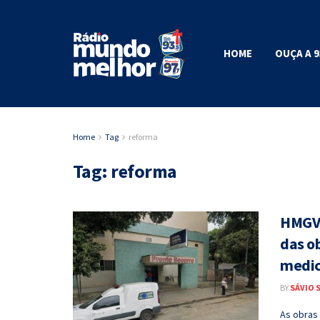
HOME
OUÇA A 9
Home
Tag
reforma
Tag:
reforma
HMGV:
das o
medi
BY
SÁVIO 
As obras