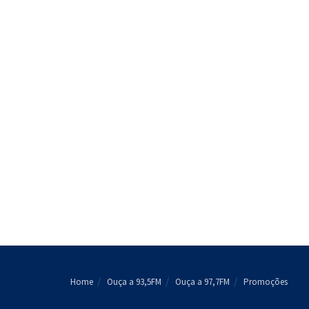
Home
Ouça a 93,5FM
Ouça a 97,7FM
Promoções