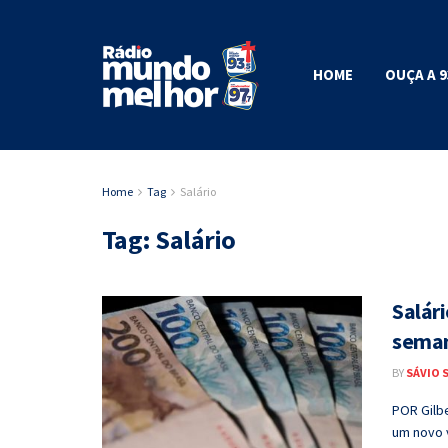
HOME
OUÇA A 9
Home
Tag
Salário
Tag:
Salário
Salári
sema
BY
SÁVIO 
POR Gilbe
um novo v