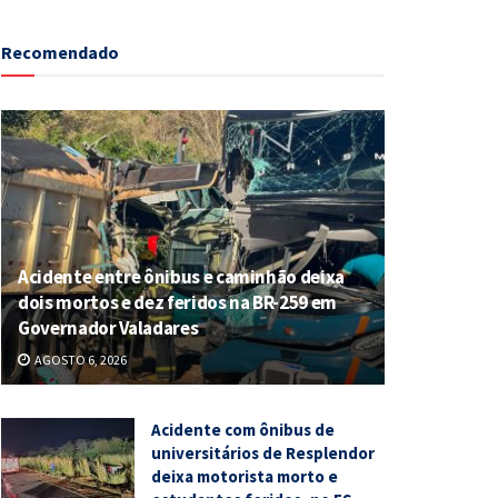
Recomendado
Acidente entre ônibus e caminhão deixa
dois mortos e dez feridos na BR-259 em
Governador Valadares
AGOSTO 6, 2026
Acidente com ônibus de
universitários de Resplendor
deixa motorista morto e