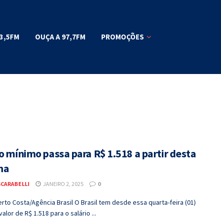
3,5FM
OUÇA A 97,7FM
PROMOÇÕES
o mínimo passa para R$ 1.518 a partir desta
na
SCARABELLI
JANEIRO 2, 2025
0
rto Costa/Agência Brasil O Brasil tem desde essa quarta-feira (01)
alor de R$ 1.518 para o salário ...