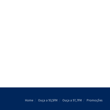
Home
Ouça a 93,5FM
Ouça a 97,7FM
Promoções