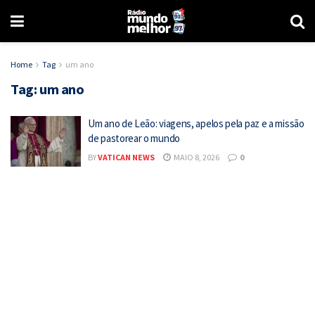
Home
Tag
um ano
Tag:
um ano
Um ano de Leão: viagens, apelos pela paz e a missão
de pastorear o mundo
BY
VATICAN NEWS
MAIO 8, 2026
0