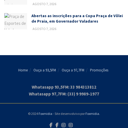
AGOSTO 7, 2026
Abertas as inscrições para a Copa Praça de Vôlei
de Praia, em Governador Valadares
AGOSTO 7, 2026
Home
Ouça a 93,5FM
Ouça a 97,7FM
Promoções
Whatasapp 93,5FM: 33 984313812
Whatasapp 97,7FM: (33) 9 9989-1977
© 2024
Foxmidia
- Site desenvolvivo por
Foxmidia
.