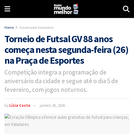
Home
Governador Valadares
Torneio de Futsal GV 88 anos
começa nesta segunda-feira (26)
na Praça de Esportes
Competição integra a programação de
aniversário da cidade e segue até o dia 5 de
fevereiro, com jogos noturnos.
by
Lízia Costa
janeiro 26, 2026