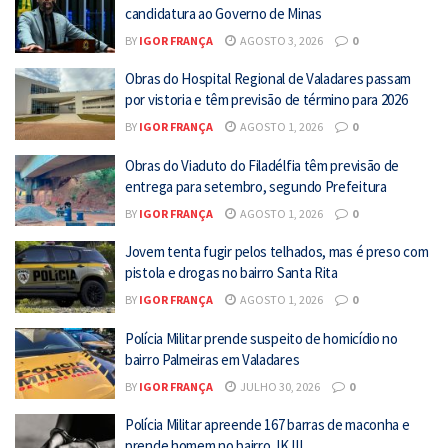
candidatura ao Governo de Minas
BY
IGOR FRANÇA
AGOSTO 3, 2026
0
Obras do Hospital Regional de Valadares passam
por vistoria e têm previsão de término para 2026
BY
IGOR FRANÇA
AGOSTO 1, 2026
0
Obras do Viaduto do Filadélfia têm previsão de
entrega para setembro, segundo Prefeitura
BY
IGOR FRANÇA
AGOSTO 1, 2026
0
Jovem tenta fugir pelos telhados, mas é preso com
pistola e drogas no bairro Santa Rita
BY
IGOR FRANÇA
AGOSTO 1, 2026
0
Polícia Militar prende suspeito de homicídio no
bairro Palmeiras em Valadares
BY
IGOR FRANÇA
JULHO 30, 2026
0
Polícia Militar apreende 167 barras de maconha e
prende homem no bairro JK III