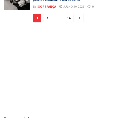
BY
IGOR FRANÇA
JULHO 30, 2026
0
1
2
…
14