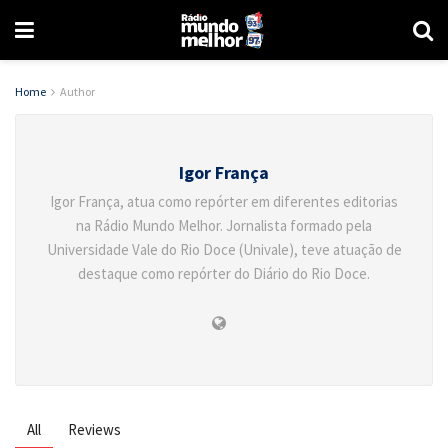
Home
Author
Igor França
Igor França, atua como repórter em diferentes editorias
na Rádio Mundo Melhor. Jornalista formado pela
Universidade Vale do Rio Doce (Univale), teve atuação de
destaque como repórter do Diário do Rio Doce.
All
Reviews