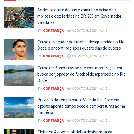
Acidente entre ônibus e caminhão deixa dois
mortos e dez feridos na BR-259 em Governador
Valadares
BY
IGOR FRANÇA
AGOSTO 6, 2026
0
Corpo de jogador de futebol desaparecido no Rio
Doce é encontrado após quatro dias de buscas
BY
IGOR FRANÇA
AGOSTO 5, 2026
0
Corpo de Bombeiros segue com mobilização em
busca por jogador de futebol desaparecido no Rio
Doce
BY
IGOR FRANÇA
AGOSTO 4, 2026
0
Previsão do tempo para o Vale do Rio Doce em
agosto aponta tempo seco e temperaturas acima
da média
BY
IGOR FRANÇA
AGOSTO 3, 2026
0
Cleitinho Azevedo oficializa desistência da