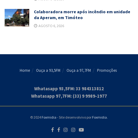
Colaboradora morre após incêndio em unidade
da Aperam, em Timóteo
AGOSTO 6, 2026
Home
Ouça a 93,5FM
Ouça a 97,7FM
Promoções
Whatasapp 93,5FM: 33 984313812
Whatasapp 97,7FM: (33) 9 9989-1977
© 2024
Foxmidia
- Site desenvolvivo por
Foxmidia
.