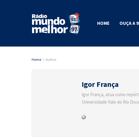
HOME
OUÇA A 9
Home
Author
Igor França
Igor França, atua como repórt
Universidade Vale do Rio Doce