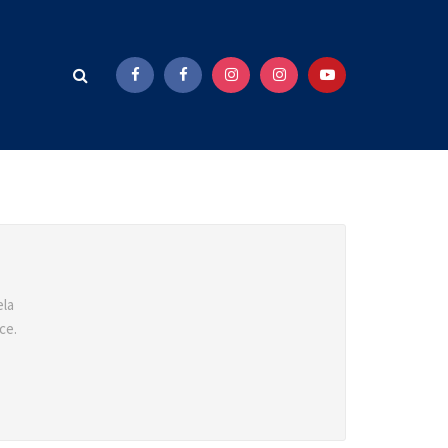
ela
ce.