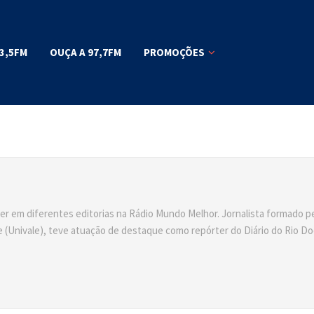
3,5FM
OUÇA A 97,7FM
PROMOÇÕES
er em diferentes editorias na Rádio Mundo Melhor. Jornalista formado p
 (Univale), teve atuação de destaque como repórter do Diário do Rio Do