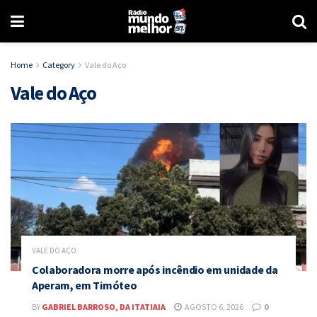
Home
Category
Vale do Aço
Vale do Aço
VALE DO AÇO
Colaboradora morre após incêndio em unidade da
Aperam, em Timóteo
BY
GABRIEL BARROSO, DA ITATIAIA
AGOSTO 6, 2026
0