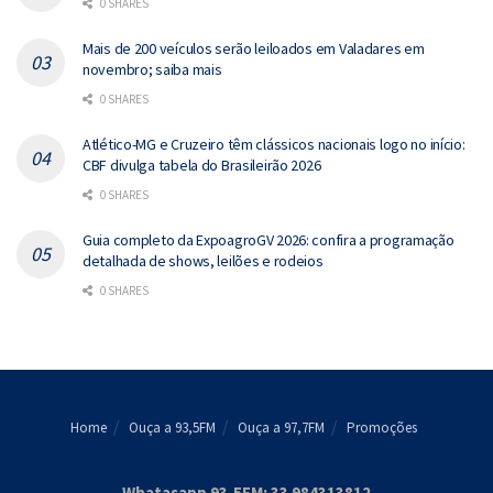
0 SHARES
Mais de 200 veículos serão leiloados em Valadares em
novembro; saiba mais
0 SHARES
Atlético-MG e Cruzeiro têm clássicos nacionais logo no início:
CBF divulga tabela do Brasileirão 2026
0 SHARES
Guia completo da ExpoagroGV 2026: confira a programação
detalhada de shows, leilões e rodeios
0 SHARES
Home
Ouça a 93,5FM
Ouça a 97,7FM
Promoções
Whatasapp 93,5FM: 33 984313812