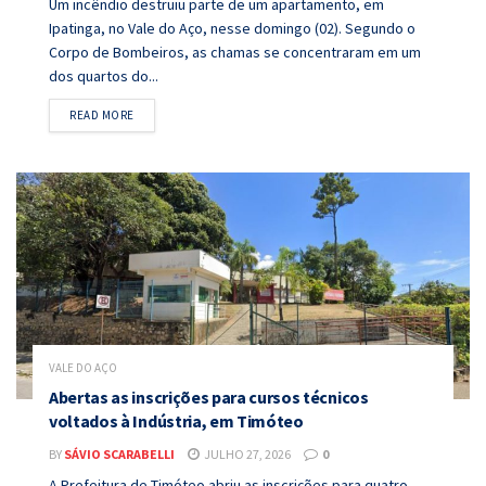
Um incêndio destruiu parte de um apartamento, em
Ipatinga, no Vale do Aço, nesse domingo (02). Segundo o
Corpo de Bombeiros, as chamas se concentraram em um
dos quartos do...
DETAILS
READ MORE
VALE DO AÇO
Abertas as inscrições para cursos técnicos
voltados à Indústria, em Timóteo
BY
SÁVIO SCARABELLI
JULHO 27, 2026
0
A Prefeitura de Timóteo abriu as inscrições para quatro