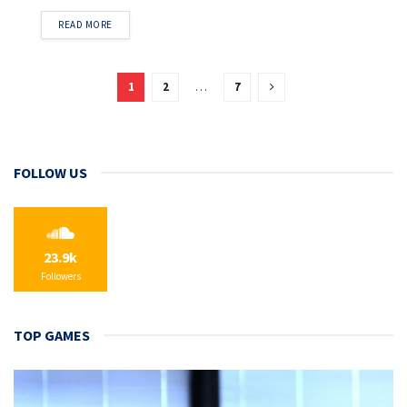
DETAILS
READ MORE
1
2
…
7
FOLLOW US
23.9k
Followers
TOP GAMES