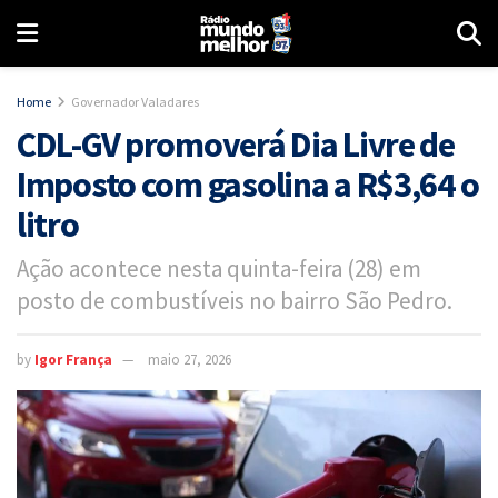
Home
Governador Valadares
CDL-GV promoverá Dia Livre de
Imposto com gasolina a R$3,64 o
litro
Ação acontece nesta quinta-feira (28) em
posto de combustíveis no bairro São Pedro.
by
Igor França
maio 27, 2026