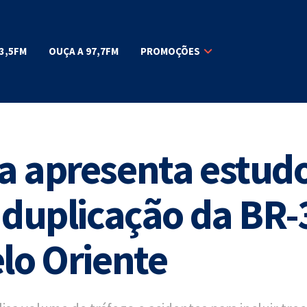
3,5FM
OUÇA A 97,7FM
PROMOÇÕES
a apresenta estudo
 duplicação da BR-
lo Oriente