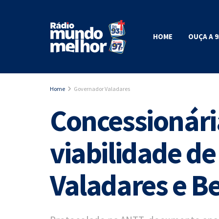
HOME
OUÇA A 9
Home
Governador Valadares
Concessionári
viabilidade de
Valadares e Be