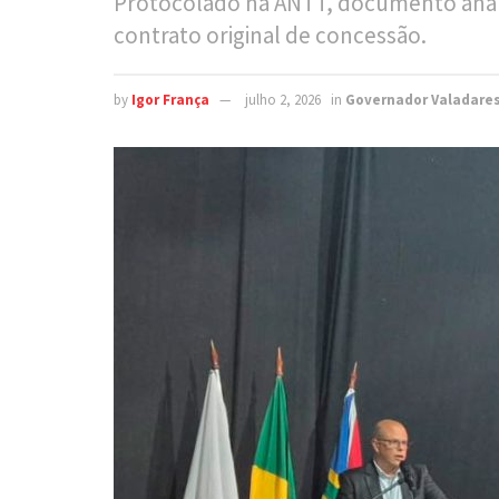
Protocolado na ANTT, documento analis
contrato original de concessão.
by
Igor França
julho 2, 2026
in
Governador Valadare