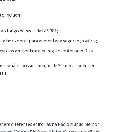
to incluem:
 ao longo da pista da BR-381;
l e horizontal para aumentar a segurança viária;
revistos em contrato na região de Antônio Dias.
sionária possui duração de 30 anos e pode ser
NTT.
er em diferentes editorias na Rádio Mundo Melhor.
sidade Vale do Rio Doce (Univale), teve atuação de