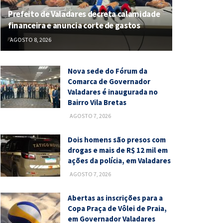
Prefeito de Valadares decreta calamidade
financeira e anuncia corte de gastos
AGOSTO 8, 2026
Nova sede do Fórum da
Comarca de Governador
Valadares é inaugurada no
Bairro Vila Bretas
AGOSTO 7, 2026
Dois homens são presos com
drogas e mais de R$ 12 mil em
ações da polícia, em Valadares
AGOSTO 7, 2026
Abertas as inscrições para a
Copa Praça de Vôlei de Praia,
em Governador Valadares