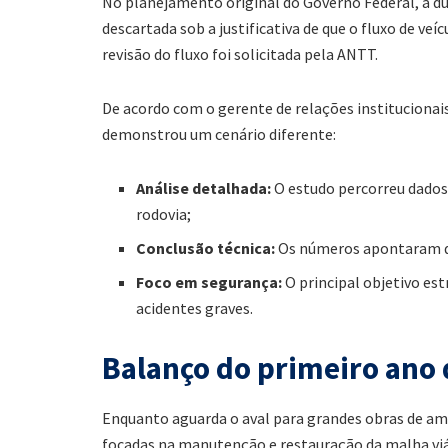
No planejamento original do Governo Federal, a du
descartada sob a justificativa de que o fluxo de ve
revisão do fluxo foi solicitada pela ANTT.
De acordo com o gerente de relações institucionai
demonstrou um cenário diferente:
Análise detalhada:
O estudo percorreu dados 
rodovia;
Conclusão técnica:
Os números apontaram que
Foco em segurança:
O principal objetivo est
acidentes graves.
Balanço do primeiro ano 
Enquanto aguarda o aval para grandes obras de am
focadas na manutenção e restauração da malha viár