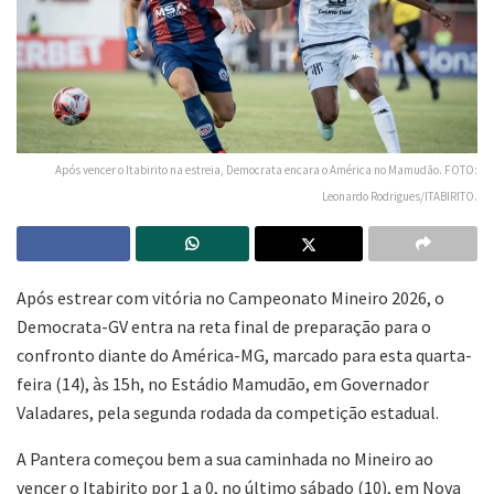
Após vencer o Itabirito na estreia, Democrata encara o América no Mamudão. FOTO:
Leonardo Rodrigues/ITABIRITO.
Após estrear com vitória no Campeonato Mineiro 2026, o
Democrata-GV entra na reta final de preparação para o
confronto diante do América-MG, marcado para esta quarta-
feira (14), às 15h, no Estádio Mamudão, em Governador
Valadares, pela segunda rodada da competição estadual.
A Pantera começou bem a sua caminhada no Mineiro ao
vencer o Itabirito por 1 a 0, no último sábado (10), em Nova