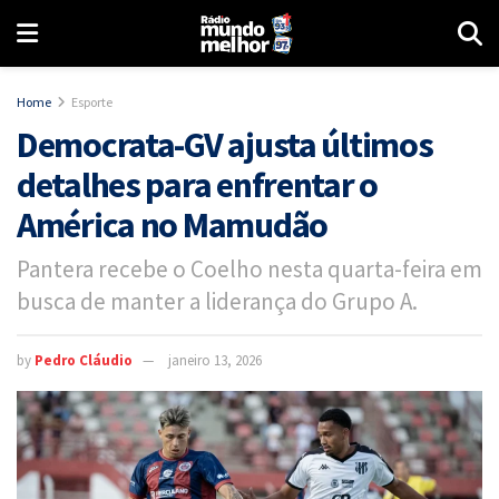
Home
Esporte
Democrata-GV ajusta últimos
detalhes para enfrentar o
América no Mamudão
Pantera recebe o Coelho nesta quarta-feira em
busca de manter a liderança do Grupo A.
by
Pedro Cláudio
janeiro 13, 2026