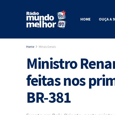
HOME
OUÇA A 9
Home
Minas Gerais
Ministro Renan
feitas nos pri
BR-381