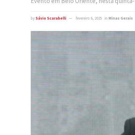
Evento em Belo Oriente, nesta quinta-fe
by
Sávio Scarabelli
fevereiro 6, 2025
in
Minas Gerais