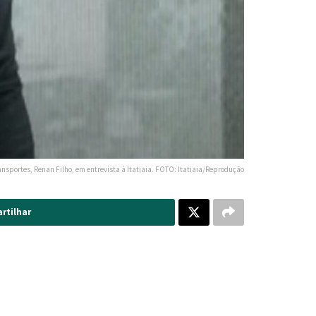
ansportes, Renan Filho, em entrevista à Itatiaia. FOTO: Itatiaia/Reprodução
rtilhar