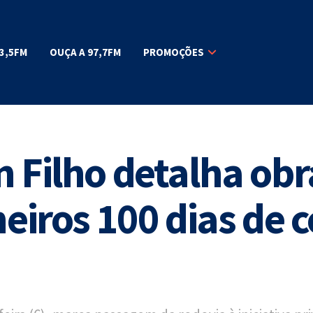
3,5FM
OUÇA A 97,7FM
PROMOÇÕES
 Filho detalha obr
meiros 100 dias de