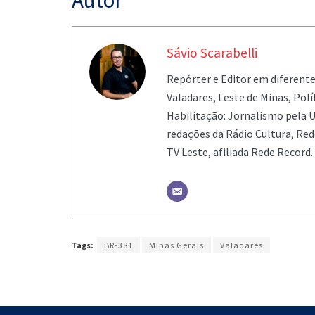
Autor
Sávio Scarabelli
Repórter e Editor em diferent
Valadares, Leste de Minas, Pol
Habilitação: Jornalismo pela U
redações da Rádio Cultura, Re
TV Leste, afiliada Rede Record.
Tags:
BR-381
Minas Gerais
Valadares