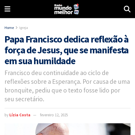
Home
Igreja
Papa Francisco dedica reflexão à
força de Jesus, que se manifesta
em sua humildade
Francisco deu continuidade ao ciclo de
reflexões sobre a Esperança. Por causa de uma
bronquite, pediu que o texto fosse lido por
seu secretário.
by
Lízia Costa
fevereiro 12, 2025