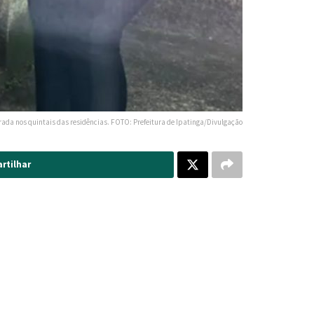
da nos quintais das residências. FOTO: Prefeitura de Ipatinga/Divulgação
rtilhar