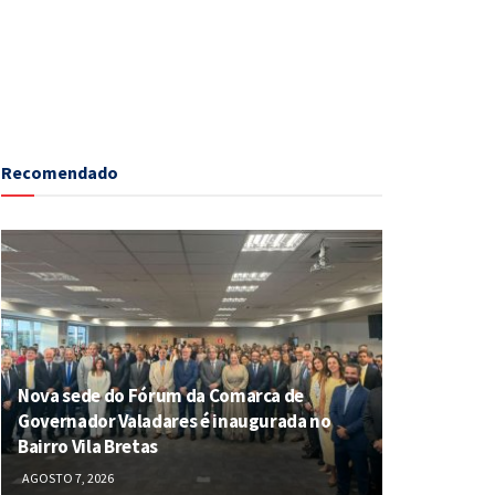
Recomendado
Nova sede do Fórum da Comarca de
Governador Valadares é inaugurada no
Bairro Vila Bretas
AGOSTO 7, 2026