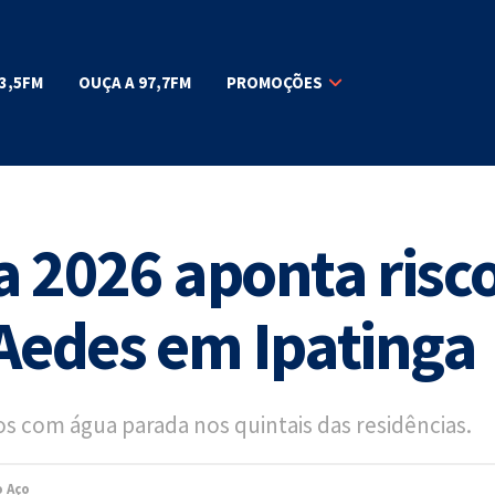
3,5FM
OUÇA A 97,7FM
PROMOÇÕES
 2026 aponta risco
 Aedes em Ipatinga
 com água parada nos quintais das residências.
o Aço