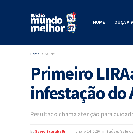
HOME
OUÇA A 9
Home
Saúde
Primeiro LIRAa
infestação do
Resultado chama atenção para cuidados
by
Sávio Scarabelli
janeiro 14, 2026
in
Saúde
,
Vale d