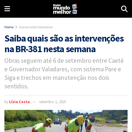
Home
Governador Valadares
Saiba quais são as intervenções
na BR-381 nesta semana
Obras seguem até 6 de setembro entre Caeté
e Governador Valadares, com sistema Pare e
Siga e trechos em manutenção nos dois
sentidos.
by
Lízia Costa
setembro 1, 2025