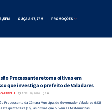
3,5FM
OUÇA A 97,7FM
PROMOÇÕES
são Processante retoma oitivas em
sso que investiga o prefeito de Valadares
SCARABELLI
ABRIL 16, 2026
0
ão Processante da Câmara Municipal de Governador Valadares (MG)
esta quinta-feira (16), as oitivas que ouvem as testemunhas ...