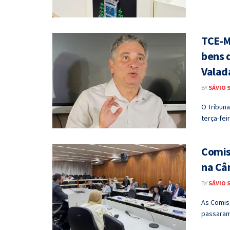
TCE-M
bens 
Valad
BY
SÁVIO 
O Tribun
terça-feir
Comis
na Câ
BY
SÁVIO 
As Comis
passaram 