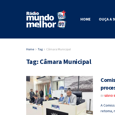
HOME
OUÇA A 9
Home
Tag
Câmara Municipal
Tag:
Câmara Municipal
Comis
proce
BY
SÁVIO 
A Comiss
retoma, n