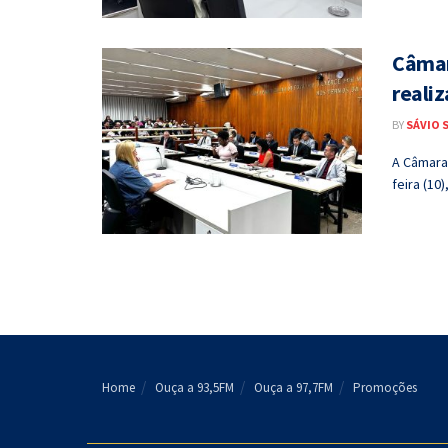
Câmar
realiz
BY
SÁVIO 
A Câmara
feira (10
Home
Ouça a 93,5FM
Ouça a 97,7FM
Promoções