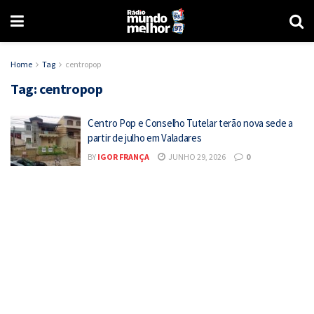
Home
Tag
centropop
Tag:
centropop
Centro Pop e Conselho Tutelar terão nova sede a
partir de julho em Valadares
BY
IGOR FRANÇA
JUNHO 29, 2026
0