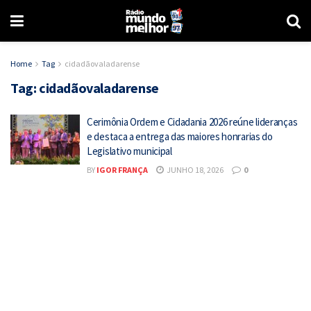
Home
Tag
cidadãovaladarense
Tag:
cidadãovaladarense
Cerimônia Ordem e Cidadania 2026 reúne lideranças
e destaca a entrega das maiores honrarias do
Legislativo municipal
BY
IGOR FRANÇA
JUNHO 18, 2026
0