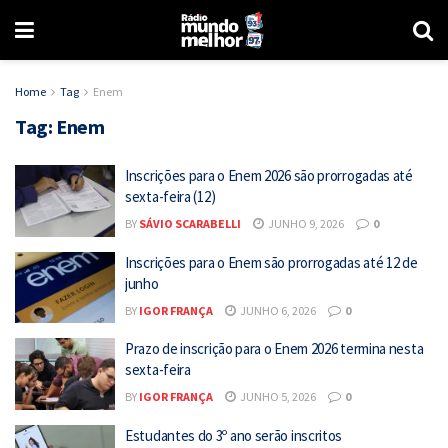
Home
Tag
Enem
Tag:
Enem
Inscrições para o Enem 2026 são prorrogadas até
sexta-feira (12)
BY
SÁVIO SCARABELLI
JUNHO 9, 2026
0
Inscrições para o Enem são prorrogadas até 12 de
junho
BY
IGOR FRANÇA
JUNHO 6, 2026
0
Prazo de inscrição para o Enem 2026 termina nesta
sexta-feira
BY
IGOR FRANÇA
JUNHO 5, 2026
0
Estudantes do 3º ano serão inscritos