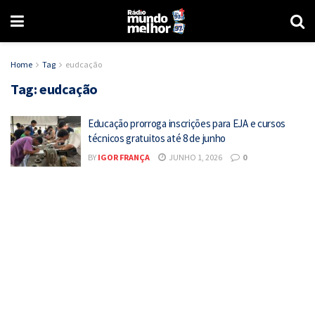
Home
Tag
eudcação
Tag:
eudcação
Educação prorroga inscrições para EJA e cursos
técnicos gratuitos até 8 de junho
BY
IGOR FRANÇA
JUNHO 1, 2026
0