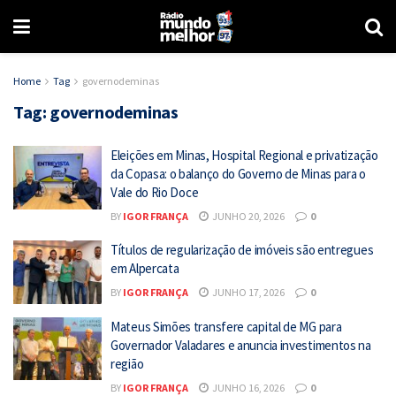
Home
Tag
governodeminas
Tag:
governodeminas
Eleições em Minas, Hospital Regional e privatização
da Copasa: o balanço do Governo de Minas para o
Vale do Rio Doce
BY
IGOR FRANÇA
JUNHO 20, 2026
0
Títulos de regularização de imóveis são entregues
em Alpercata
BY
IGOR FRANÇA
JUNHO 17, 2026
0
Mateus Simões transfere capital de MG para
Governador Valadares e anuncia investimentos na
região
BY
IGOR FRANÇA
JUNHO 16, 2026
0