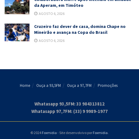
da Aperam, em Timóteo
AGOSTO 6, 2026
Cruzeiro faz dever de casa, domina Chape no
Mineirão e avança na Copa do Brasil
AGOSTO 6, 2026
Home
Ouça a 93,5FM
Ouça a 97,7FM
Promoções
Whatasapp 93,5FM: 33 984313812
Whatasapp 97,7FM: (33) 9 9989-1977
© 2024
Foxmidia
- Site desenvolvivo por
Foxmidia
.