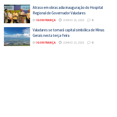
Atraso em obras adia inauguração do Hospital
Regional de Governador Valadares
BY
IGOR FRANÇA
JUNHO 16, 2026
0
Valadares se tornará capital simbólica de Minas
Gerais nesta terça-feira
BY
IGOR FRANÇA
JUNHO 15, 2026
0