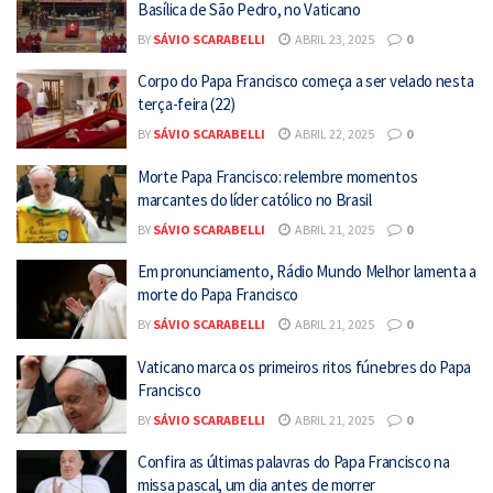
Basílica de São Pedro, no Vaticano
BY
SÁVIO SCARABELLI
ABRIL 23, 2025
0
Corpo do Papa Francisco começa a ser velado nesta
terça-feira (22)
BY
SÁVIO SCARABELLI
ABRIL 22, 2025
0
Morte Papa Francisco: relembre momentos
marcantes do líder católico no Brasil
BY
SÁVIO SCARABELLI
ABRIL 21, 2025
0
Em pronunciamento, Rádio Mundo Melhor lamenta a
morte do Papa Francisco
BY
SÁVIO SCARABELLI
ABRIL 21, 2025
0
Vaticano marca os primeiros ritos fúnebres do Papa
Francisco
BY
SÁVIO SCARABELLI
ABRIL 21, 2025
0
Confira as últimas palavras do Papa Francisco na
missa pascal, um dia antes de morrer