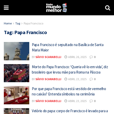
Home
Tag
Papa Francisco
Tag:
Papa Francisco
Papa Francisco é sepultado na Basílica de Santa
Maria Maior
BY
SÁVIO SCARABELLI
ABRIL 26, 2025
0
Morte do Papa Francisco: ‘Queria vê-lo em vida’, diz
brasileiro que levou mãe para Roma na Páscoa
BY
SÁVIO SCARABELLI
ABRIL 23, 2025
0
Por que papa Francisco está vestido de vermelho
no caixão? Entenda símbolos na cerimônia
BY
SÁVIO SCARABELLI
ABRIL 23, 2025
0
Velório do papa: corpo de Francisco é levado para a