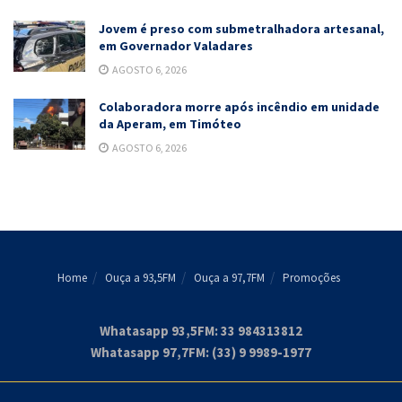
Jovem é preso com submetralhadora artesanal,
em Governador Valadares
AGOSTO 6, 2026
Colaboradora morre após incêndio em unidade
da Aperam, em Timóteo
AGOSTO 6, 2026
Home
Ouça a 93,5FM
Ouça a 97,7FM
Promoções
Whatasapp 93,5FM: 33 984313812
Whatasapp 97,7FM: (33) 9 9989-1977