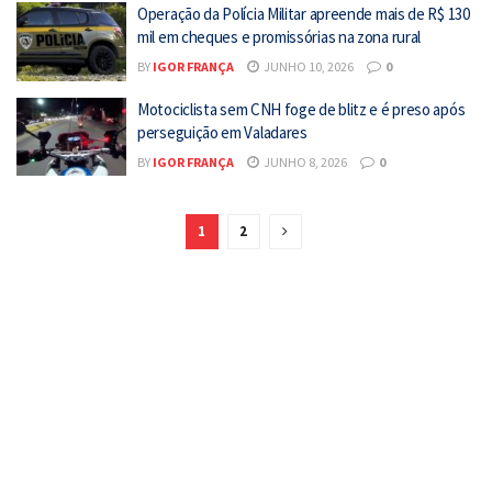
Operação da Polícia Militar apreende mais de R$ 130
mil em cheques e promissórias na zona rural
BY
IGOR FRANÇA
JUNHO 10, 2026
0
Motociclista sem CNH foge de blitz e é preso após
perseguição em Valadares
BY
IGOR FRANÇA
JUNHO 8, 2026
0
1
2