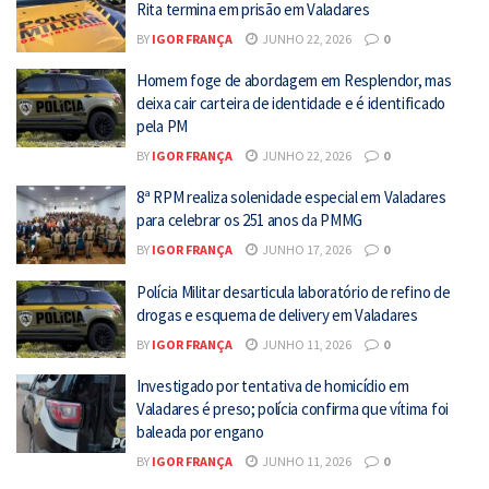
Rita termina em prisão em Valadares
BY
IGOR FRANÇA
JUNHO 22, 2026
0
Homem foge de abordagem em Resplendor, mas
deixa cair carteira de identidade e é identificado
pela PM
BY
IGOR FRANÇA
JUNHO 22, 2026
0
8ª RPM realiza solenidade especial em Valadares
para celebrar os 251 anos da PMMG
BY
IGOR FRANÇA
JUNHO 17, 2026
0
Polícia Militar desarticula laboratório de refino de
drogas e esquema de delivery em Valadares
BY
IGOR FRANÇA
JUNHO 11, 2026
0
Investigado por tentativa de homicídio em
Valadares é preso; polícia confirma que vítima foi
baleada por engano
BY
IGOR FRANÇA
JUNHO 11, 2026
0