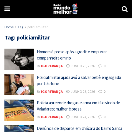
Home
Tag
policiamilitar
Tag:
policiamilitar
Homem é preso após agredir e empurrar
companheira em rio
BY
IGOR FRANÇA
JUNHO 29, 2026
0
Policial militar ajuda avó a salvar bebê engasgado
por telefone
BY
IGOR FRANÇA
JUNHO 26, 2026
0
Polícia apreende drogas e arma em táxi vindo de
Valadares; mulher é presa
BY
IGOR FRANÇA
JUNHO 24, 2026
0
Denúncia de disparos em chácara do bairro Santa