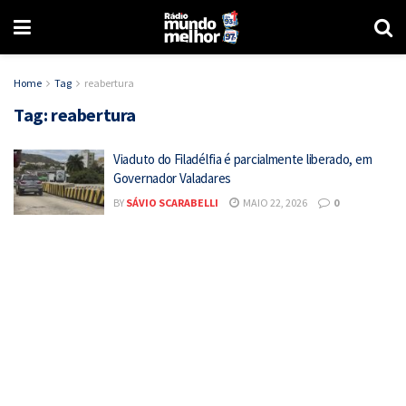
Home
Tag
reabertura
Tag:
reabertura
Viaduto do Filadélfia é parcialmente liberado, em
Governador Valadares
BY
SÁVIO SCARABELLI
MAIO 22, 2026
0