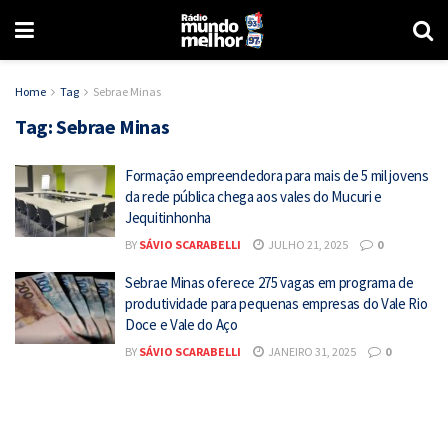
Home
Tag
Sebrae Minas
Tag:
Sebrae Minas
Formação empreendedora para mais de 5 mil jovens
da rede pública chega aos vales do Mucuri e
Jequitinhonha
BY
SÁVIO SCARABELLI
JULHO 21, 2025
0
Sebrae Minas oferece 275 vagas em programa de
produtividade para pequenas empresas do Vale Rio
Doce e Vale do Aço
BY
SÁVIO SCARABELLI
JANEIRO 31, 2025
0