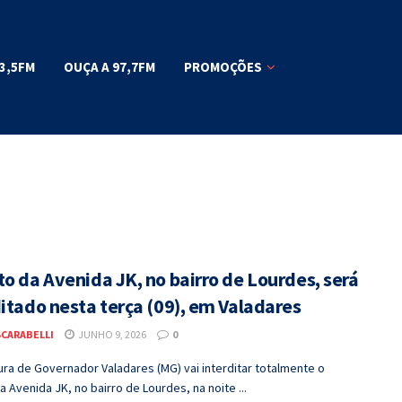
3,5FM
OUÇA A 97,7FM
PROMOÇÕES
o da Avenida JK, no bairro de Lourdes, será
itado nesta terça (09), em Valadares
SCARABELLI
JUNHO 9, 2026
0
ura de Governador Valadares (MG) vai interditar totalmente o
a Avenida JK, no bairro de Lourdes, na noite ...