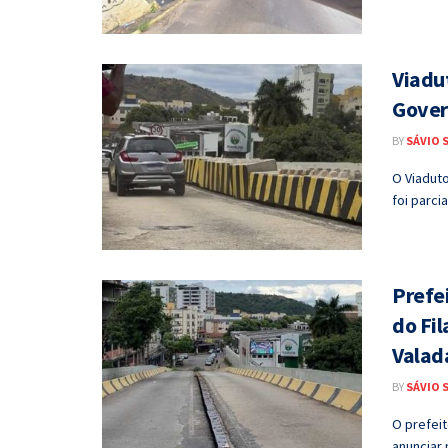
Viadut
Gover
BY
SÁVIO 
O Viaduto
foi parci
Prefe
do Fi
Valad
BY
SÁVIO 
O prefeit
anunciar 