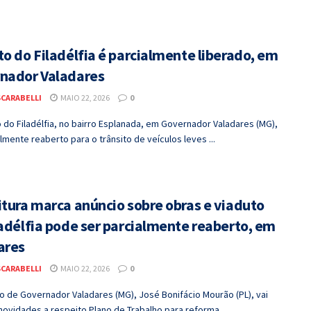
o do Filadélfia é parcialmente liberado, em
nador Valadares
SCARABELLI
MAIO 22, 2026
0
 do Filadélfia, no bairro Esplanada, em Governador Valadares (MG),
almente reaberto para o trânsito de veículos leves ...
itura marca anúncio sobre obras e viaduto
ladélfia pode ser parcialmente reaberto, em
ares
SCARABELLI
MAIO 22, 2026
0
o de Governador Valadares (MG), José Bonifácio Mourão (PL), vai
novidades a respeito Plano de Trabalho para reforma ...