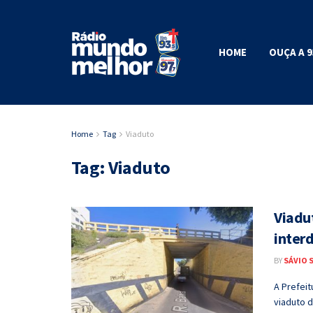
HOME
OUÇA A 9
Home
Tag
Viaduto
Tag:
Viaduto
Viadut
interd
BY
SÁVIO 
A Prefeit
viaduto d