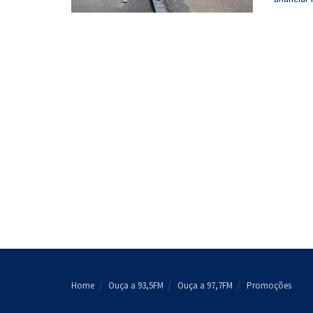
Home
Ouça a 93,5FM
Ouça a 97,7FM
Promoções