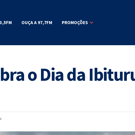
3,5FM
OUÇA A 97,7FM
PROMOÇÕES
bra o Dia da Ibitu
s