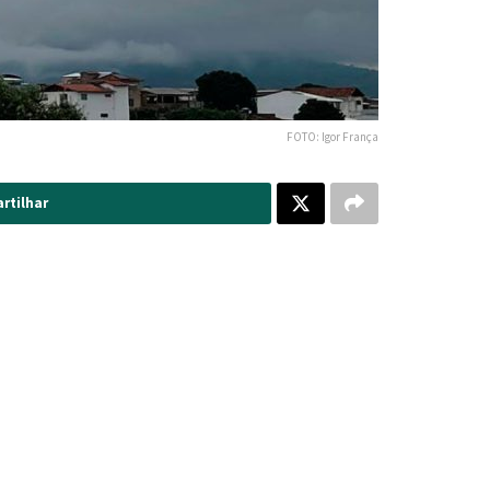
FOTO: Igor França
rtilhar