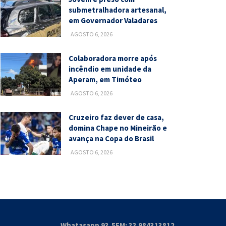
submetralhadora artesanal,
em Governador Valadares
AGOSTO 6, 2026
Colaboradora morre após
incêndio em unidade da
Aperam, em Timóteo
AGOSTO 6, 2026
Cruzeiro faz dever de casa,
domina Chape no Mineirão e
avança na Copa do Brasil
AGOSTO 6, 2026
Whatasapp 93,5FM: 33 984313812