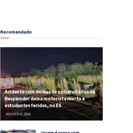
Recomendado
Acidente com ônibus de universitários de
Resplendor deixa motorista morto e
estudantes feridos, no ES
AGOSTO 6, 2026
Jovem é preso com