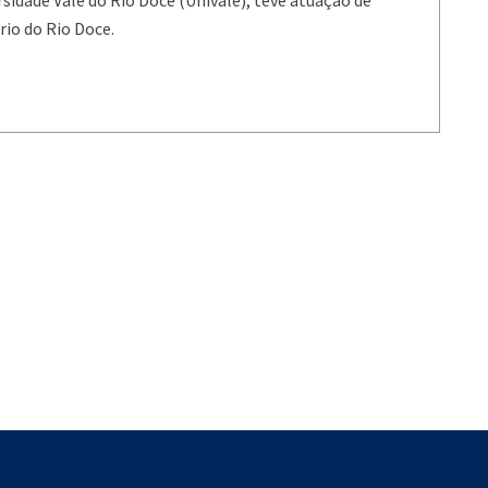
sidade Vale do Rio Doce (Univale), teve atuação de
io do Rio Doce.