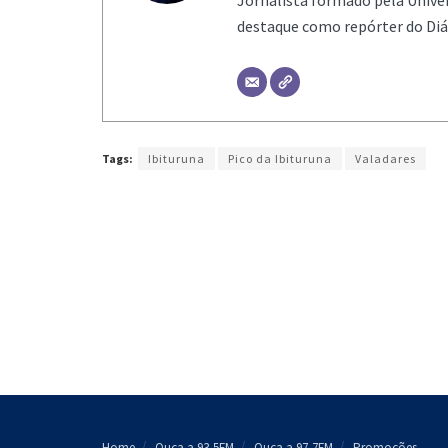
Jornalista formado pela Univer
destaque como repórter do Diár
Tags:
Ibituruna
Pico da Ibituruna
Valadares
Home
Ouça a 93,5FM
Ouça a 97,7FM
Promoções