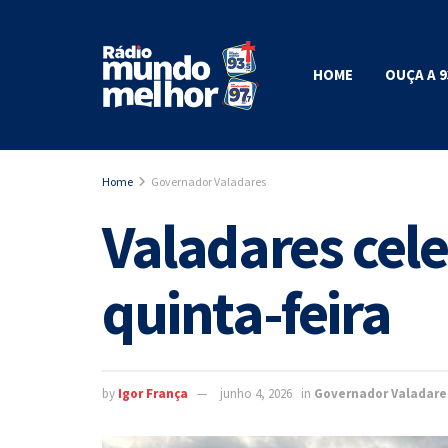
HOME
OUÇA A 9
Home
Governador Valadares
Valadares cele
quinta-feira
by
Igor França
junho 4, 2026
in
Governador Valadare