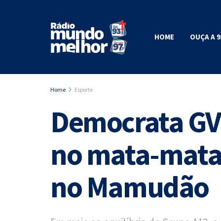
HOME
OUÇA A 9
Home
Esporte
Democrata GV 
no mata-mata 
no Mamudão