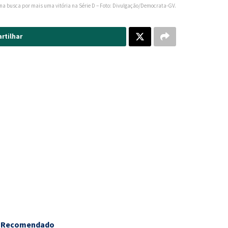
 busca por mais uma vitória na Série D – Foto: Divulgação/Democrata-GV.
rtilhar
Recomendado