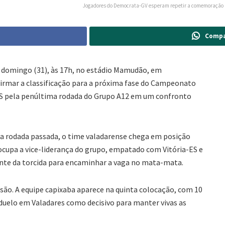
Jogadores do Democrata-GV esperam repetir a comemoração na
Compa
 domingo (31), às 17h, no estádio Mamudão, em
firmar a classificação para a próxima fase do Campeonato
-ES pela penúltima rodada do Grupo A12 em um confronto
na rodada passada, o time valadarense chega em posição
ocupa a vice-liderança do grupo, empatado com Vitória-ES e
nte da torcida para encaminhar a vaga no mata-mata.
ssão. A equipe capixaba aparece na quinta colocação, com 10
 duelo em Valadares como decisivo para manter vivas as