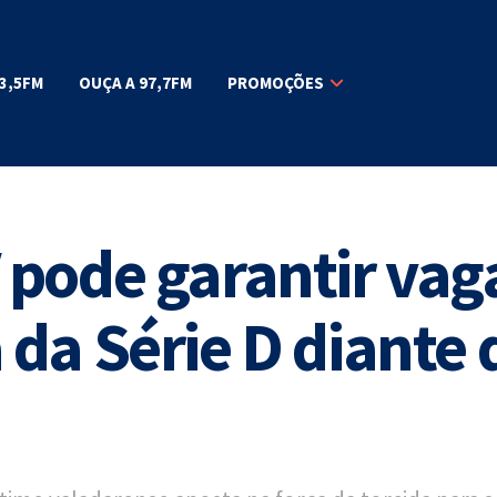
3,5FM
OUÇA A 97,7FM
PROMOÇÕES
pode garantir vag
da Série D diante 