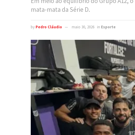
Em meio ao equilíbrio do Grupo A12, o 
mata-mata da Série D.
by
Pedro Cláudio
maio 30, 2026
in
Esporte