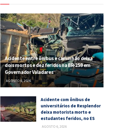
Acidente entre ônibus e caminhão deixa
dois mortos e dez feridos na BR-259 em
Governador Valadares
AGOSTO 6, 2026
Acidente com ônibus de
universitários de Resplendor
deixa motorista morto e
estudantes feridos, no ES
AGOSTO 6, 2026