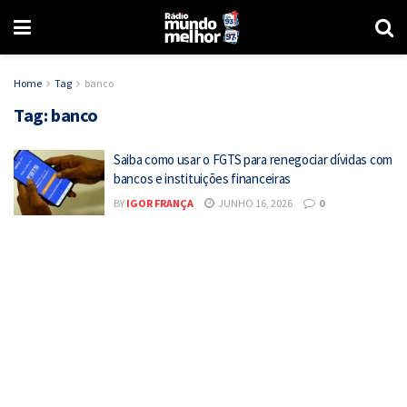
Home
Tag
banco
Tag:
banco
Saiba como usar o FGTS para renegociar dívidas com
bancos e instituições financeiras
BY
IGOR FRANÇA
JUNHO 16, 2026
0