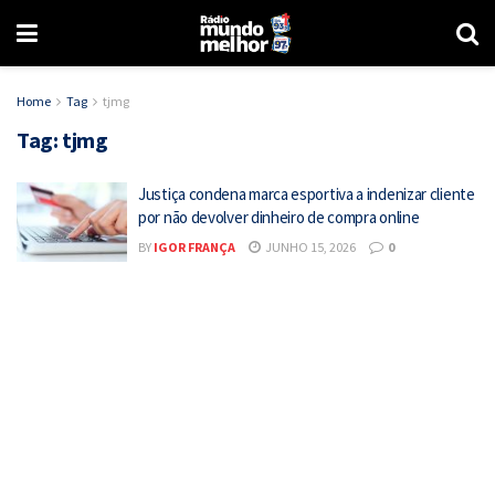
Home
Tag
tjmg
Tag:
tjmg
Justiça condena marca esportiva a indenizar cliente
por não devolver dinheiro de compra online
BY
IGOR FRANÇA
JUNHO 15, 2026
0