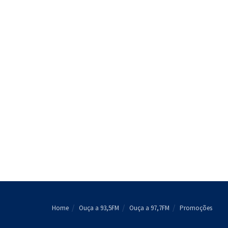
Home
Ouça a 93,5FM
Ouça a 97,7FM
Promoções