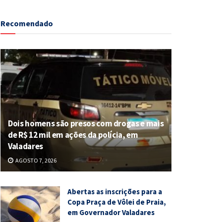
Recomendado
Dois homens são presos com drogas e mais
de R$ 12 mil em ações da polícia, em
Valadares
AGOSTO 7, 2026
Abertas as inscrições para a
Copa Praça de Vôlei de Praia,
em Governador Valadares