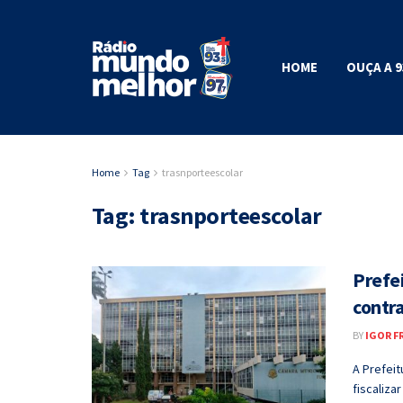
HOME
OUÇA A 9
Home
Tag
trasnporteescolar
Tag:
trasnporteescolar
Prefe
contra
BY
IGOR F
A Prefei
fiscaliza