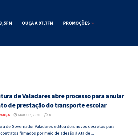
3,5FM
OUÇA A 97,7FM
PROMOÇÕES
itura de Valadares abre processo para anular
to de prestação do transporte escolar
RANÇA
MAIO 27, 2026
0
tura de Governador Valadares editou dois novos decretos para
r contratos firmados por meio de adesão à Ata de ...