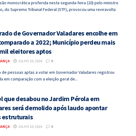
ão monocrática proferida nesta segunda-feira (20) pelo ministro
no, do Supremo Tribunal Federal (STF), provocou uma reviravolta
orado de Governador Valadares encolhe em
comparado a 2022; Município perdeu mais
mil eleitores aptos
RANÇA
JULHO 20, 2026
0
 de pessoas aptas a votar em Governador Valadares registrou
a em comparação com a eleição geral de...
l que desabou no Jardim Pérola em
ares será demolido após laudo apontar
 estruturais
RANÇA
JULHO 20, 2026
0