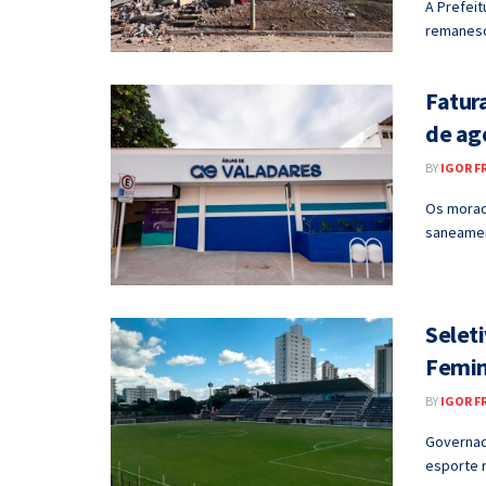
A Prefei
remanesc
Fatur
de ag
BY
IGOR F
Os morad
saneamen
Selet
Femin
BY
IGOR F
Governad
esporte r