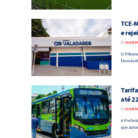
TCE-M
e reje
BY
IGOR F
O Tribuna
favoráve
Tarifa
até 22
BY
IGOR F
A Prefei
que autor