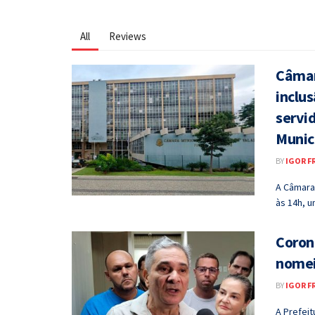
All
Reviews
Câmar
inclu
servi
Munic
BY
IGOR F
A Câmara 
às 14h, u
Coron
nomei
BY
IGOR F
A Prefei