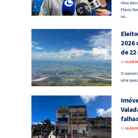
Uma decis
Flávio Di
no...
Eleit
2026 
de 22 
BY
IGOR F
O número
uma qued
Imóve
Valad
falhas
BY
IGOR F