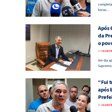
completa 
horas....
Após 
da Pr
o pov
BY
IGOR F
Um dia ap
Supremo T
“Fui t
após l
Prefe
BY
IGOR F