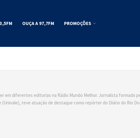
3,5FM
OUÇA A 97,7FM
PROMOÇÕES
er em diferentes editorias na Rádio Mundo Melhor. Jornalista formado p
 (Univale), teve atuação de destaque como repórter do Diário do Rio Do