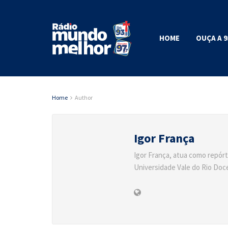
HOME
OUÇA A 9
Home
Author
Igor França
Igor França, atua como repórt
Universidade Vale do Rio Doce