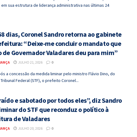
em sua estrutura de liderança administrativa nas últimas 24
68 dias, Coronel Sandro retorna ao gabinete
efeitura: “Deixe-me concluir o mandato que
o de Governador Valadares deu para mim”
RANÇA
JULHO 21, 2026
0
ós a concessão da medida liminar pelo ministro Flávio Dino, do
ribunal Federal (STF), o prefeito Coronel...
raído e sabotado por todos eles”, diz Sandro
iminar do STF que reconduz o político à
itura de Valadares
RANÇA
JULHO 20, 2026
0