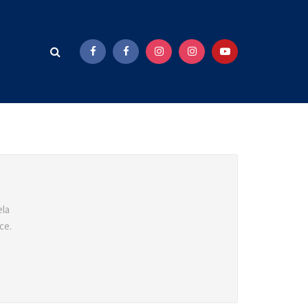
ela
ce.