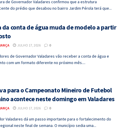
tura de Governador Valadares confirmou que a estrutura
ente do prédio que desabou no bairro Jardim Pérola terá que...
a da conta de água muda de modelo a partir
osto
RANÇA
JULHO 17, 2026
0
ores de Governador Valadares vão receber a conta de água e
to com um formato diferente no próximo mês....
iva para o Campeonato Mineiro de Futebol
ino acontece neste domingo em Valadares
RANÇA
JULHO 17, 2026
0
or Valadares dá um passo importante para o fortalecimento do
egional neste final de semana. O município sedia uma...