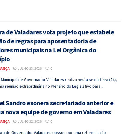
a de Valadares vota projeto que estabele
são de regras para aposentadoria de
dores municipais na Lei Orgânica do
ípio
RANÇA
JULHO 23, 2026
0
Municipal de Governador Valadares realiza nesta sexta-feira (24),
ma reunião extraordinária no Plenário do Legislativo para...
el Sandro exonera secretariado anterior e
a nova equipe de governo em Valadares
RANÇA
JULHO 22, 2026
0
tura de Governador Valadares passou por uma reformulação